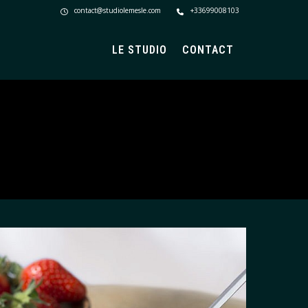
contact@studiolemesle.com
+33699008103
LE STUDIO
CONTACT