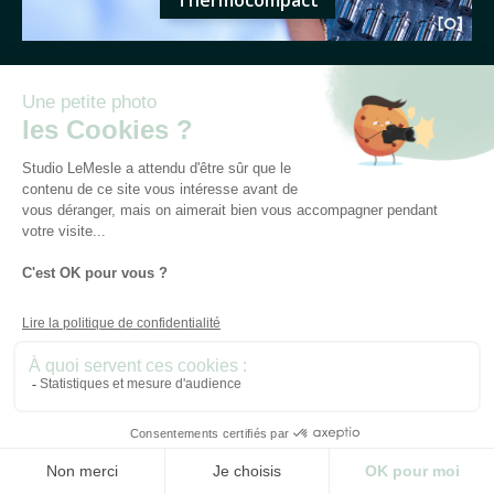
Thermocompact
Cern