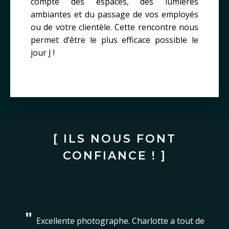
compte des espaces, des lumières
ambiantes et du passage de vos employés
ou de votre clientèle. Cette rencontre nous
permet d’être le plus efficace possible le
jour J !
[ ILS NOUS FONT
CONFIANCE ! ]
"
"
"
Le travail qu'a réalisé Charlotte Le Mesle